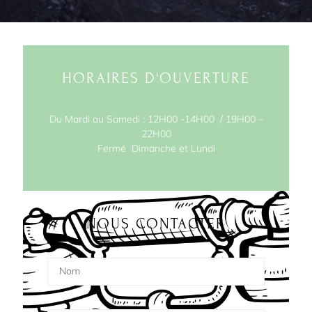
HORAIRES D'OUVERTURE
Du Mardi au Samedi : 12H00 -14H00 / 19H00 –
22H00
Fermé Dimanche et Lundi
NOUS CONTACTER