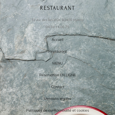
RESTAURANT
32 Av. des Îles d'Or, 83400 Hyères
04 94 14 06 75
Accueil
Restaurant
MENU
Réservation EN LIGNE
Contact
Mentions légales
Politiques de confidentialité et cookies